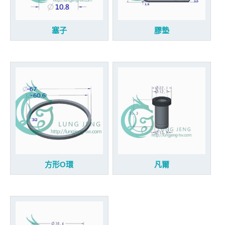
塞子
膠墊
方形O環
凡爾