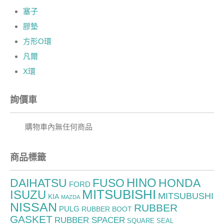
塞子
膠墊
方形O環
凡爾
X環
詢價車
購物車內無任何商品
商品標籤
HINO
FUSO
DAIHATSU
HONDA
FORD
MITSUBISHI
ISUZU
MITSUBUSHI
KIA
MAZDA
NISSAN
RUBBER
PULG
RUBBER BOOT
GASKET
RUBBER SPACER
SQUARE SEAL