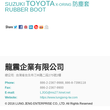
TOYOTA
防塵套
SUZUKI
X-ORING
RUBBER BOOT
龍震企業有限公司
總公司 : 台灣省台北市汀州路二段275號2樓
Phone:
886-2-2367-9988, 886-8-7396118
Fax:
886-2-2367-9900
E-mail:
LJGG@ms27.hinet.net
Website:
https://www.lungjeng-tw.com
© 2016 LUNG JENG ENTERPRISE CO., LTD. All Rights Reserved