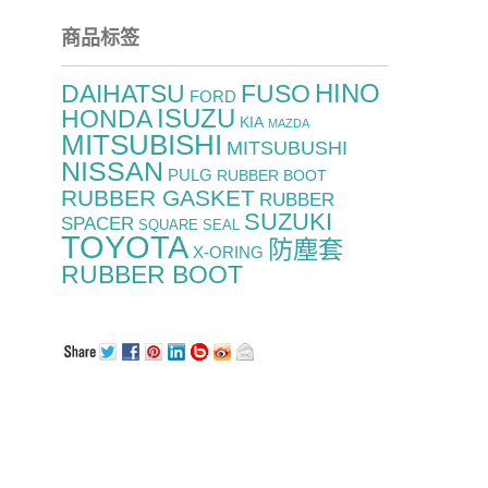
商品标签
HINO
FUSO
DAIHATSU
FORD
ISUZU
HONDA
KIA
MAZDA
MITSUBISHI
MITSUBUSHI
NISSAN
PULG
RUBBER BOOT
RUBBER GASKET
RUBBER
SUZUKI
SPACER
SQUARE SEAL
TOYOTA
防塵套
X-ORING
RUBBER BOOT